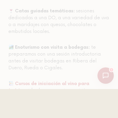
Be The Wine
sesiones
Catas guiadas temáticas:
En línea · Respuesta inmediata
dedicadas a una DO, a una variedad de uva
o a maridajes con quesos, chocolates o
embutidos locales.
te
Enoturismo con visita a bodegas:
preparamos con una sesión introductoria
antes de visitar bodegas en Ribera del
Duero, Rueda o Cigales.
1
Cursos de iniciación al vino para
ideales para quienes visitan
turistas
:
Valladolid y quieren aprender sobre vino de
forma práctica y amena.