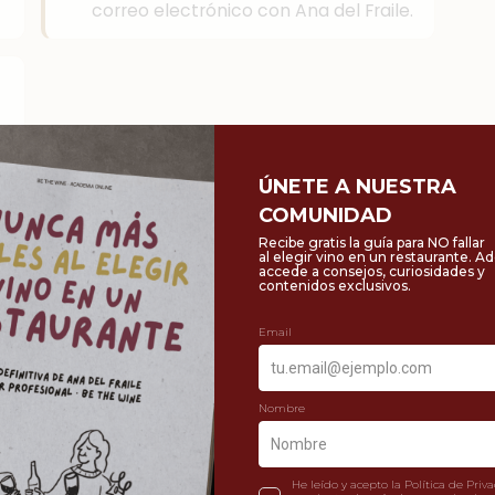
correo electrónico con Ana del Fraile.
n este curso?
Entender por qué los vinos son
diferentes según el clima, el suelo, la
variedad de uva y la zona de origen.
Aprender a catar vino de forma
estructurada y adquirir vocabulario
específico de cata.
es
Descubrir cómo combinar vino y
gastronomía para disfrutar mejor de
cada experiencia.