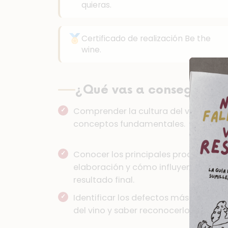
quieras.
Certificado de realización Be the
wine.
¿Qué vas a conseguir co
Comprender la cultura del vino y sus
conceptos fundamentales.
Conocer los principales procesos de
elaboración y cómo influyen en el
resultado final.
Identificar los defectos más habitual
del vino y saber reconocerlos.