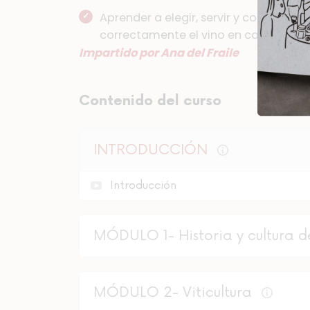
Aprender a elegir, servir y conservar
correctamente el vino en casa.
Impartido por Ana del Fraile
Contenido del curso
INTRODUCCIÓN
Introducción
MÓDULO 1- Historia y cultura d
MÓDULO 2- Viticultura