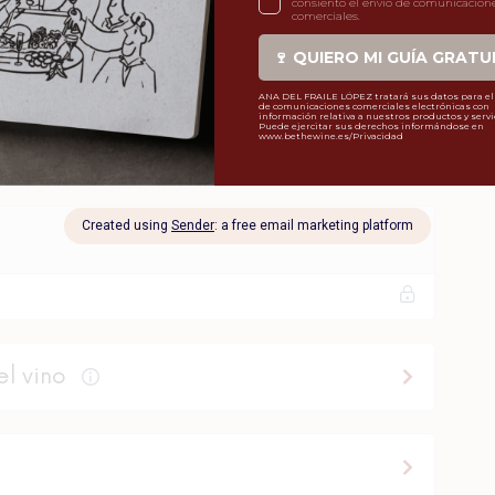
Ganar confianza a la hora de comprar
o pedir vino.
el vino