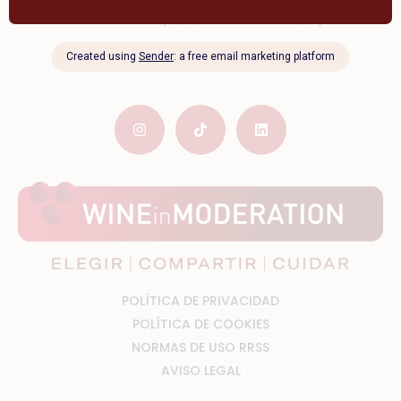
C. Menéndez Pelayo, 12, 47001 Valladolid, España
Be The Wine
En línea · Respuesta inmediata
POLÍTICA DE PRIVACIDAD
POLÍTICA DE COOKIES
NORMAS DE USO RRSS
AVISO LEGAL