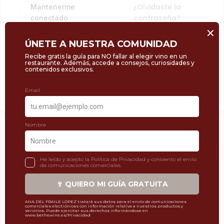
¿Olvidaste la
Mantenerme
contraseña?
conectado
Acceder
Regístrate ahora
¿No tienes una cuenta?
HOLA@BETHEWINE.ES
623 962 561