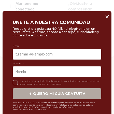
¿Olvidaste la
Mantenerme
contraseña?
conectado
Acceder
Regístrate ahora
¿No tienes una cuenta?
HOLA@BETHEWINE.ES
623 962 561