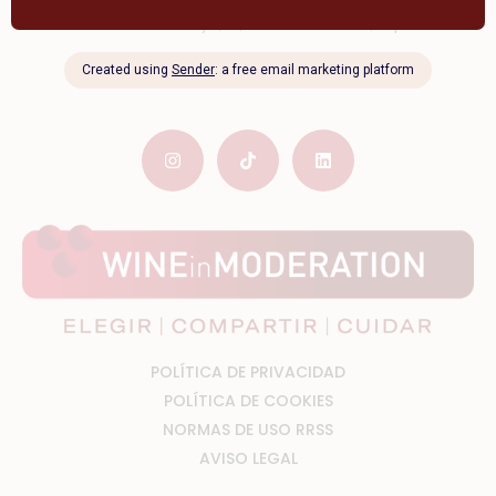
C. Menéndez Pelayo, 12, 47001 Valladolid, España
Be The Wine
En línea · Respuesta inmediata
POLÍTICA DE PRIVACIDAD
POLÍTICA DE COOKIES
NORMAS DE USO RRSS
AVISO LEGAL