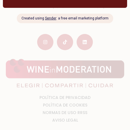
C. Menéndez Pelayo, 12, 47001 Valladolid, España
Be The Wine
En línea · Respuesta inmediata
POLÍTICA DE PRIVACIDAD
POLÍTICA DE COOKIES
NORMAS DE USO RRSS
AVISO LEGAL