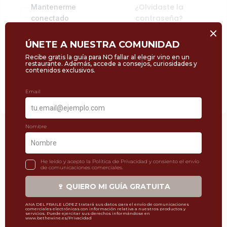
¿Olvidaste la
Mantenerme
contraseña?
conectado
Acceder
Regístrate ahora
¿No tienes una cuenta?
HOLA@BETHEWINE.ES
623 962 561