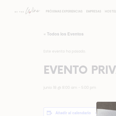
PRÓXIMAS EXPERIENCIAS
EMPRESAS
HOSTEL
« Todos los Eventos
Este evento ha pasado.
EVENTO PRI
junio 18 @ 8:00 am
-
5:00 pm
Añadir al calendario
DETAL