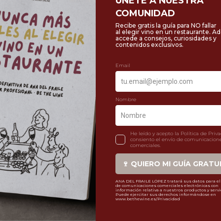
- 5:00 pm
a de Evento:
TALLER SENS
HOLA@BETHEWINE.ES
623 962 561