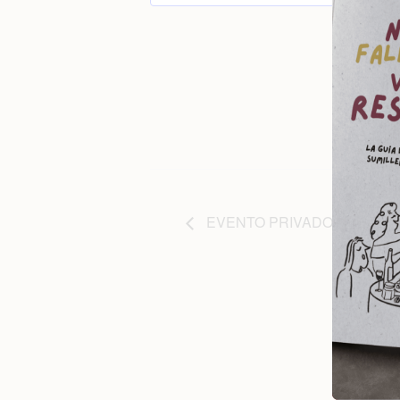
Fecha:
junio 18
Hora:
8:00 am 
Categorí
Catas
EVENTO PRIVADO